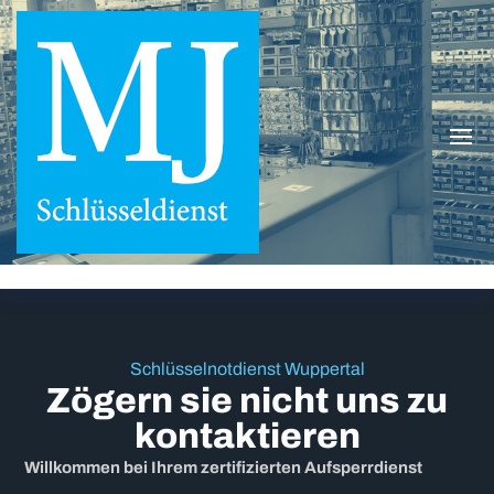
MJ-
Wuppertaler
Schlüsseldienst
Schlüsseldienst
mit Lager &
spezialisiert auf
Autoschlüssel
Schlüsselnotdienst Wuppertal
Zögern sie nicht uns zu
kontaktieren
Willkommen bei Ihrem zertifizierten Aufsperrdienst